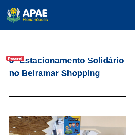
5º Estacionamento Solidário
Featured
no Beiramar Shopping