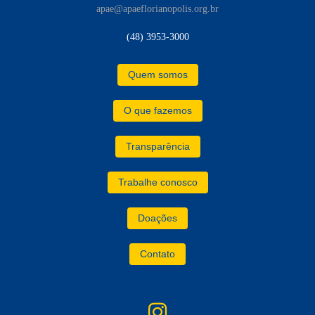
apae@apaeflorianopolis.org.br
(48) 3953-3000
Quem somos
O que fazemos
Transparência
Trabalhe conosco
Doações
Contato
instagram