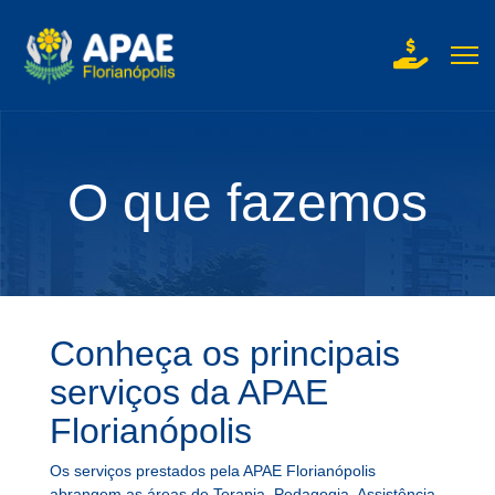
fas
fa-
hand-
holding-
dollar
O que fazemos
Conheça os principais
serviços da APAE
Florianópolis
Os serviços prestados pela APAE Florianópolis
abrangem as áreas de Terapia, Pedagogia, Assistência