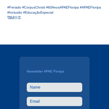
#Feriado
#CorpusChristi
#60AnosAPAEFloripa
#APAEFloripa
#Inclusão
#EducaçãoEspecial
🥰🙌🏻👏
Newsletter APAE Floripa