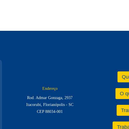
Qu
Endereço
O q
Rod. Admar Gonzaga, 2937
Itacorubi, Florianópolis - SC
Tra
CEP 88034-001
Trab