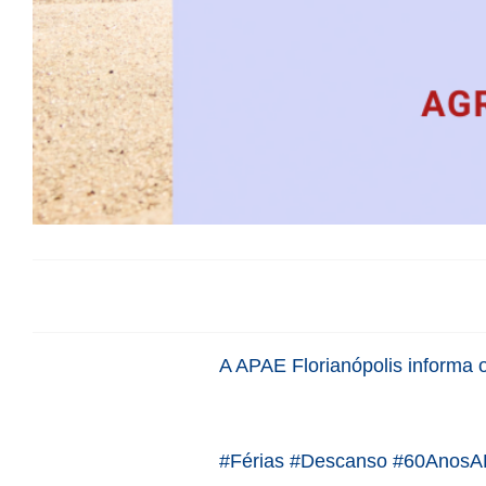
A APAE Florianópolis informa 
#Férias #Descanso #60AnosAP