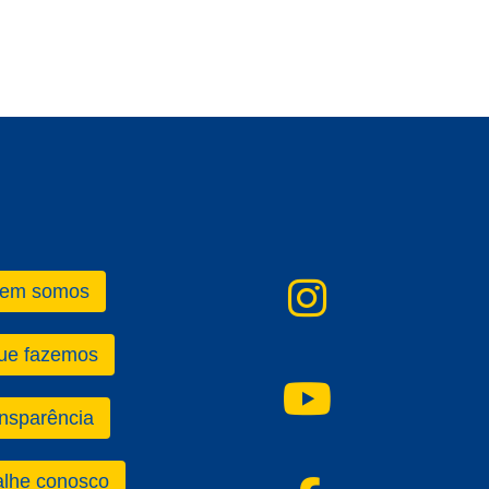
instagr
em somos
ue fazemos
YouTub
nsparência
alhe conosco