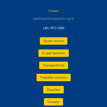
Contato
apae@apaeflorianopolis.org.br
(48) 3953-3000
Quem somos
O que fazemos
Transparência
Trabalhe conosco
Doações
Contato