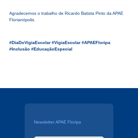
Agradecemos o trabalho de Ricardo Batista Pinto da APAE
Florianópolis.
#DiaDoVigiaEscolar
#VigiaEscolar
#APAEFloripa
#Inclusão
#EducaçãoEspecial
Newsletter APAE Floripa