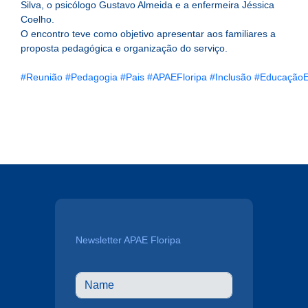
Silva, o psicólogo Gustavo Almeida e a enfermeira Jéssica
Coelho.
O encontro teve como objetivo apresentar aos familiares a
proposta pedagógica e organização do serviço.
#Reunião
#Pedagogia
#Pais
#APAEFloripa
#Inclusão
#EducaçãoE
Newsletter APAE Floripa