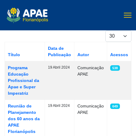
Mostrar #
Data de
Título
Publicação
Autor
Acessos
Artigos
Programa
19 Abril 2024
Comunicação
538
Educação
APAE
Profissional da
Apae e Super
Imperatriz
Reunião de
19 Abril 2024
Comunicação
649
Planejamento
APAE
dos 60 anos da
APAE
Florianópolis