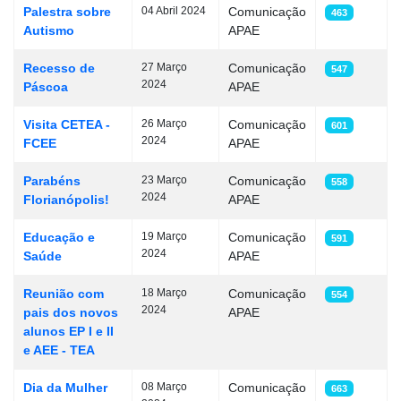
Palestra sobre
04 Abril 2024
Comunicação
463
Autismo
APAE
Recesso de
27 Março
Comunicação
547
2024
Páscoa
APAE
Visita CETEA -
26 Março
Comunicação
601
2024
FCEE
APAE
Parabéns
23 Março
Comunicação
558
2024
Florianópolis!
APAE
Educação e
19 Março
Comunicação
591
2024
Saúde
APAE
Reunião com
18 Março
Comunicação
554
2024
pais dos novos
APAE
alunos EP I e II
e AEE - TEA
Dia da Mulher
08 Março
Comunicação
663