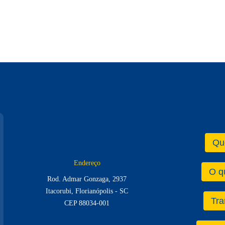
Qu
Endereço
O q
Rod. Admar Gonzaga, 2937
Itacorubi, Florianópolis - SC
Tra
CEP 88034-001