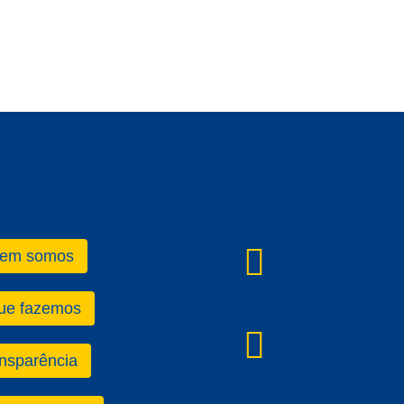
instagra
em somos
ue fazemos
YouTub
nsparência