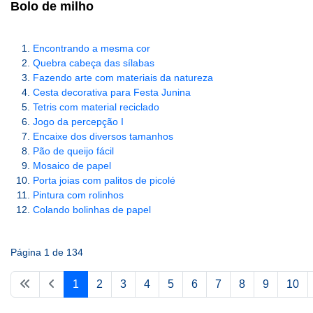
Bolo de milho
Encontrando a mesma cor
Quebra cabeça das sílabas
Fazendo arte com materiais da natureza
Cesta decorativa para Festa Junina
Tetris com material reciclado
Jogo da percepção I
Encaixe dos diversos tamanhos
Pão de queijo fácil
Mosaico de papel
Porta joias com palitos de picolé
Pintura com rolinhos
Colando bolinhas de papel
Página 1 de 134
1
2
3
4
5
6
7
8
9
10