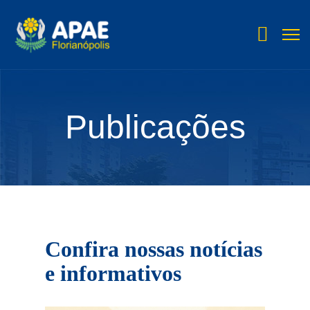
fas
fa-
hand-
holding-
dollar
Publicações
Confira nossas notícias
e informativos